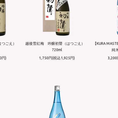
（はつごえ）
越後雪紅梅 吟醸初聲（はつごえ）
【KURA MA
720ml
純米
0円)
1,750円(税込1,925円)
3,20