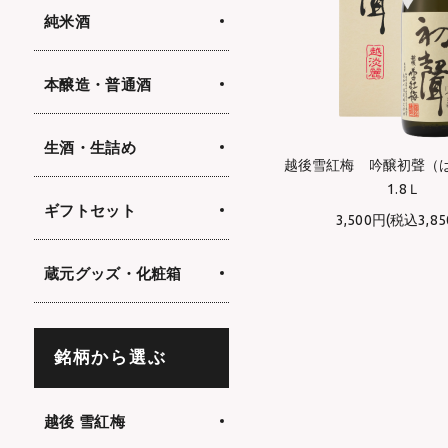
純米酒
本醸造・普通酒
生酒・生詰め
越後雪紅梅 吟醸初聲
1.8Ｌ
ギフトセット
3,500円(税込3,85
蔵元グッズ・化粧箱
銘柄から選ぶ
越後 雪紅梅