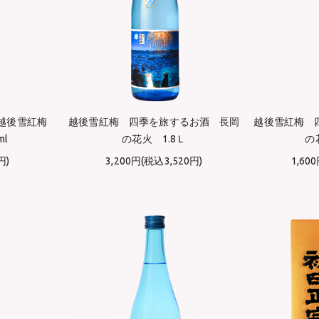
】 越後雪紅梅
越後雪紅梅 四季を旅するお酒 長岡
越後雪紅梅 
ml
の花火 1.8Ｌ
の
円)
3,200円(税込3,520円)
1,60