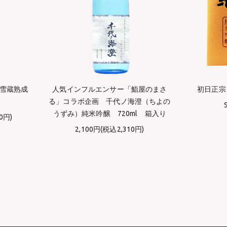
 雪蔵熟成
人気インフルエンサー「鮨屋のまさ
初日正宗
る」コラボ企画 千代ノ海澄（ちよの
うずみ）純米吟醸 720ml 箱入り
0円)
2,100円(税込2,310円)